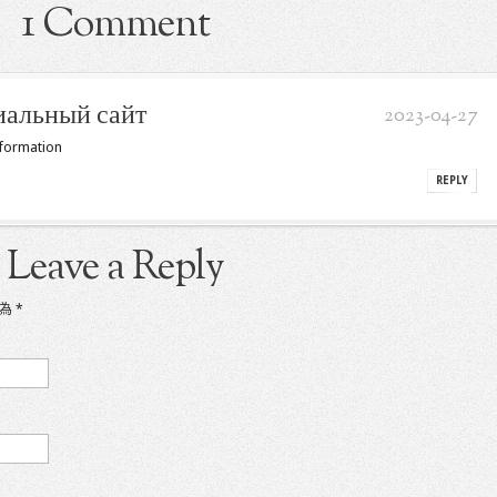
1 Comment
иальный сайт
2023-04-27
nformation
REPLY
Leave a Reply
記為
*