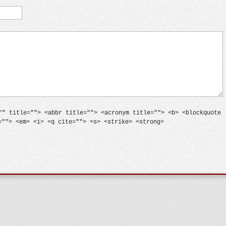
"" title=""> <abbr title=""> <acronym title=""> <b> <blockquote
=""> <em> <i> <q cite=""> <s> <strike> <strong>