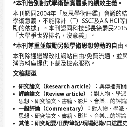
*本刊告別制式學術酬賞體系的績效主義。
本刊認同2004年「反思學術評鑑」會議的
學術意義，不能採計（T）SSCI及A＆HC
勵的依據」。本刊認同科技部長徐爵民201
「大學爭世界排名，沒意義」。
*本刊尊重並鼓勵另類學術思想勞動的自由
本刊除通過媒改社網站自由/免費流通，並
灣資料庫提供下載及檢索服務。
文稿類型
研究論文（
Research article
）：
與傳播有關
評論論文（
Review article
）：
對人物、學派
思想、研究論文、書籍、影片、音樂…的評論
一般評論（
Commentary
）：
對人物、學派
思想、研究論文、書籍、影片、音樂…的評論
其他：研究紀要
/
田野筆記
/
現場紀錄
/
口述歷