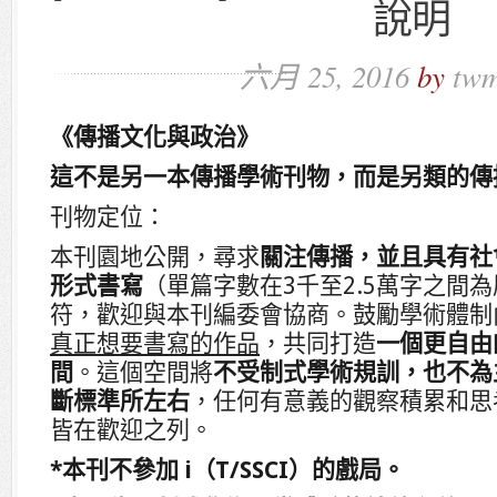
說明
六月 25, 2016
by
twm
《傳播文化與政治》
這不是另一本傳播學術刊物，而是另類的傳
刊物定位：
本刊園地公開，尋求
關注傳播，並且具有社
形式書寫
（單篇字數在3千至2.5萬字之間
符，歡迎與本刊編委會協商。鼓勵學術體制
真正想要書寫的作品
，共同打造
一個更自由
間
。這個空間將
不受制式學術規訓，也不為
斷標準所左右
，任何有意義的觀察積累和思
皆在歡迎之列。
*本刊不參加
i
（
T/SSCI
）的戲局。