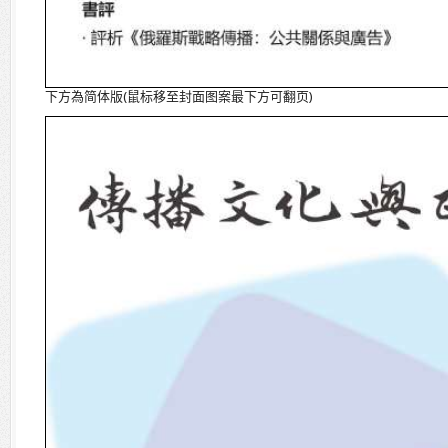
下方為简体版(鼠标移至封面图案最下方可翻页)